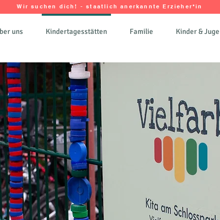
Wir suchen dich! - staatlich anerkannte Erzieher*in
ber uns
Kindertagesstätten
Familie
Kinder & Juge