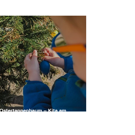
12. März
Ostertannenbaum – Kita am
Schlosspark