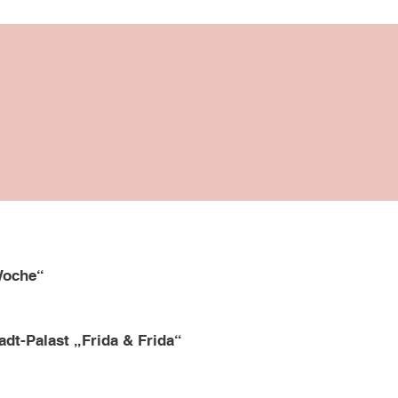
TERMINE
Woche“
adt-Palast „Frida & Frida“