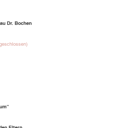
rau Dr. Bochen
 geschlossen)
eum“
den Eltern