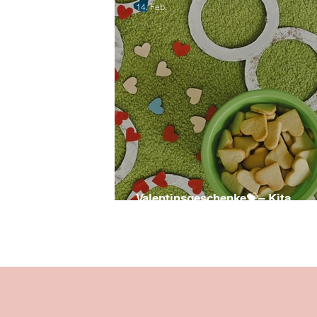
14. Feb.
Valentinsgeschenke💝– Kita
Schillerwiese