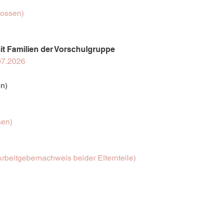
lossen)
t Familien der Vorschulgruppe
.07.2026
en)
sen)
Arbeitgebernachweis beider Elternteile)