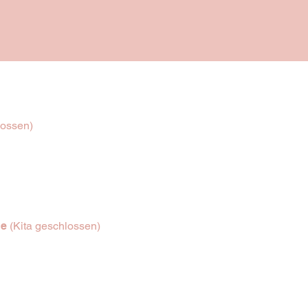
TERMINE
lossen)
ge
(Kita geschlossen)