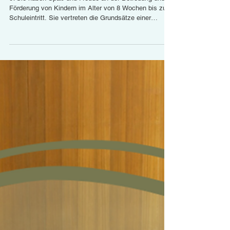
Erzieher*in (07. August 2026)
07Sie haben Spaß und Freude an der Betreuung und
Förderung von Kindern im Alter von 8 Wochen bis zum
Schuleintritt. Sie vertreten die Grundsätze einer
Pädagogik, die den Fokus auf die individuelle
Entwicklung eines jeden Kindes setzt. Für unsere
Kindertagestsätten Kita am Zauberberg: Thomas-
Mann-Straße 63, 10409 Berlin Kita Sonne und Mond:
Güllweg 3, 13156 Berlin Kita am Wald: Wiltbergstraße
90/Haus 55, 13125 Berlin Kita im Grünen: Robert-
Rössle-Str. 1a, 13125 Berlin Kita Sch