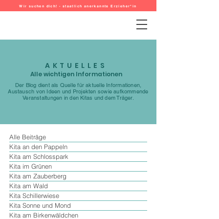
Wir suchen dich! - staatlich anerkannte Erzieher*in
AKTUELLES
Alle wichtigen Informationen
Der Blog dient als Quelle für aktuelle Informationen,
Austausch von Ideen und Projekten sowie aufkommende
Veranstaltungen in den Kitas und dem Träger.
Alle Beiträge
Kita an den Pappeln
Kita am Schlosspark
Kita im Grünen
Kita am Zauberberg
Kita am Wald
Kita Schillerwiese
Kita Sonne und Mond
Kita am Birkenwäldchen