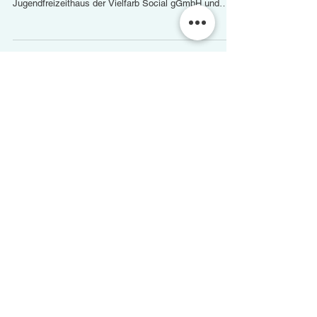
28.05.2026 - 17 Uhr | Infoabend „Übergang
vom Hort zur offenen Freizeitbetreuung im
Gemeinschaftshaus Panketal“
Einladung Wir, dass Gemeinschaftshaus Panketal in
der Mommsenstraße 11, 16341 Panketal sind ein
Jugendfreizeithaus der Vielfarb Social gGmbH und
betreuen zurzeit 15-25 Kinder im Alter von 8-14 Jahren.
Am 28.05.2026 um 17.00 Uhr laden wir alle
interessierten Eltern zu unserem Infoabend ein.
Themenschwerpunkt „Übergang vom Hort zur offenen
Freizeitbetreuung im Gemeinschaftshaus Panketal“ Sie
haben die Möglichkeit unser Haus und Konzept
kennenzulernen. Wir freuen uns auf Sie und