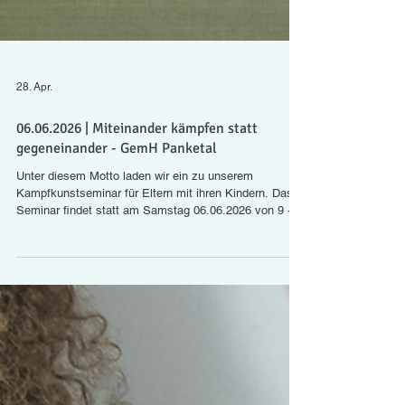
28. Apr.
06.06.2026 | Miteinander kämpfen statt
gegeneinander - GemH Panketal
Unter diesem Motto laden wir ein zu unserem
Kampfkunstseminar für Eltern mit ihren Kindern. Das
Seminar findet statt am Samstag 06.06.2026 von 9 -
13 Uhr im Gemeinschaftshaus Panketal, Mommsenstr.
11, 16341 Panketal. Kämpfen und Kräftemessen
macht Spaß. Wir wollen einen Vormittag lang
miteinander spielen und trainieren. Eingeladen sind
Eltern mit ihren Kindern (ab Schulalter), aber natürlich
können auch Großeltern mit ihren Enkeln teilnehmen.