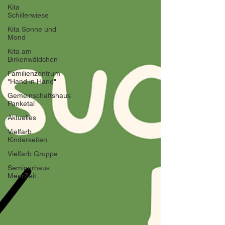
Kita
Schillerwiese
Kita Sonne und
Mond
Kita am
Birkenwäldchen
Familienzentrum
"Hand in Hand"
Gemeinschaftshaus
Panketal
Aktuelles
Vielfarb
Kinderseiten
Vielfarb Gruppe
Seminarhaus
MeerZeit