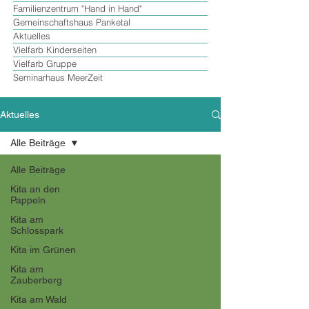
Familienzentrum "Hand in Hand"
Gemeinschaftshaus Panketal
Aktuelles
Vielfarb Kinderseiten
Vielfarb Gruppe
Seminarhaus MeerZeit
Aktuelles
Alle Beiträge
Alle Beiträge
Kita an den
Pappeln
Kita am
Schlosspark
Kita im Grünen
Kita am
Zauberberg
Kita am Wald