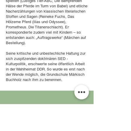
spielten (Lustiges Tier-ABC, Die dampfenden
Hälse der Pferde im Turm von Babel) und etliche
Nacherzählungen von klassischen literarischen
Stoffen und Sagen (Reineke Fuchs, Das
Hölzerne Pferd (Ilias und Odyssee),
Prometheus. Die Titanenschlacht). Er
korrespondierte zudem viel mit Kindern – so
entstanden auch: „Auftragswerke“ (Märchen auf
Bestellung).
Seine kritische und unbestechliche Haltung zur
sich zuspitzenden doktrinären SED -
Kulturpolitik, erschwerte seine öffentlich Arbeit
in der Wahlheimat DDR. So wurde es erst nach
der Wende möglich, die Grundschule Märkisch
Buchholz nach ihm zu benennen.
MÄRKISCH BUCHHOLZ