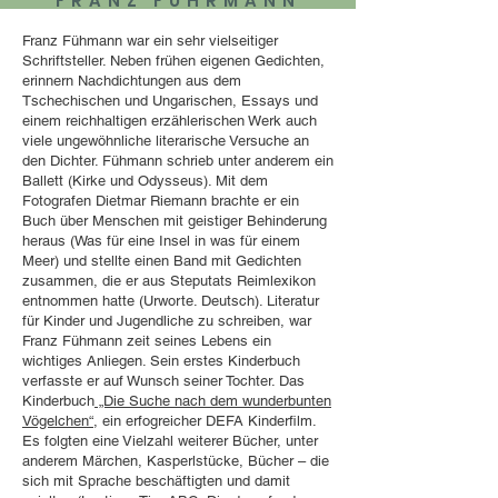
FRANZ FÜHRMANN
Franz Fühmann war ein sehr vielseitiger
Schriftsteller. Neben frühen eigenen Gedichten,
erinnern Nachdichtungen aus dem
Tschechischen und Ungarischen, Essays und
einem reichhaltigen erzählerischen Werk auch
viele ungewöhnliche literarische Versuche an
den Dichter. Fühmann schrieb unter anderem ein
Ballett (Kirke und Odysseus). Mit dem
Fotografen Dietmar Riemann brachte er ein
Buch über Menschen mit geistiger Behinderung
heraus (Was für eine Insel in was für einem
Meer) und stellte einen Band mit Gedichten
zusammen, die er aus Steputats Reimlexikon
entnommen hatte (Urworte. Deutsch). Literatur
für Kinder und Jugendliche zu schreiben, war
Franz Fühmann zeit seines Lebens ein
wichtiges Anliegen. Sein erstes Kinderbuch
verfasste er auf Wunsch seiner Tochter. Das
Kinderbuch
„Die Suche nach dem wunderbunten
Vögelchen“,
ein erfogreicher DEFA Kinderfilm.
Es folgten eine Vielzahl weiterer Bücher, unter
anderem Märchen, Kasperlstücke, Bücher – die
sich mit Sprache beschäftigten und damit