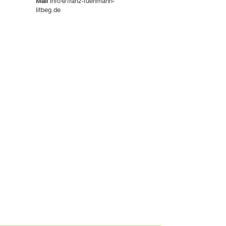
Mail
info@franz-fuehmann-
litbeg.de