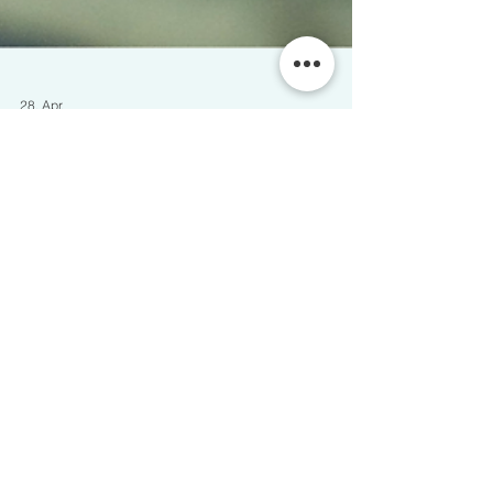
28. Apr.
28.05.2026 - 17 Uhr | Infoabend „Übergang
vom Hort zur offenen Freizeitbetreuung im
Gemeinschaftshaus Panketal“
Einladung Wir, dass Gemeinschaftshaus Panketal in
der Mommsenstraße 11, 16341 Panketal sind ein
Jugendfreizeithaus der Vielfarb Social gGmbH und
betreuen zurzeit 15-25 Kinder im Alter von 8-14
Jahren. Am 28.05.2026 um 17.00 Uhr laden wir alle
interessierten Eltern zu unserem Infoabend ein.
Themenschwerpunkt „Übergang vom Hort zur offenen
Freizeitbetreuung im Gemeinschaftshaus Panketal“ Sie
haben die Möglichkeit unser Haus und Konzept