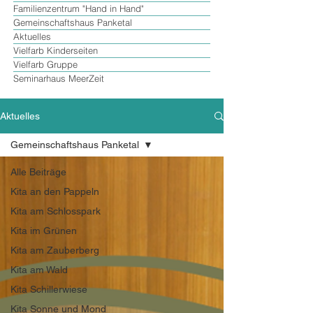
Familienzentrum "Hand in Hand"
Gemeinschaftshaus Panketal
Aktuelles
Vielfarb Kinderseiten
Vielfarb Gruppe
Seminarhaus MeerZeit
Aktuelles
Gemeinschaftshaus Panketal
Alle Beiträge
Kita an den Pappeln
Kita am Schlosspark
Kita im Grünen
Kita am Zauberberg
Kita am Wald
Kita Schillerwiese
Kita Sonne und Mond