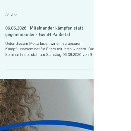
28. Apr.
06.06.2026 | Miteinander kämpfen statt
gegeneinander - GemH Panketal
Unter diesem Motto laden wir ein zu unserem
Kampfkunstseminar für Eltern mit ihren Kindern. Das
Seminar findet statt am Samstag 06.06.2026 von 9 -
13 Uhr im Gemeinschaftshaus Panketal, Mommsenstr.
11, 16341 Panketal. Kämpfen und Kräftemessen
macht Spaß. Wir wollen einen Vormittag lang
miteinander spielen und trainieren. Eingeladen sind
Eltern mit ihren Kindern (ab Schulalter), aber natürlich
können auch Großeltern mit ihren Enkeln teilnehmen.
Themen des Seminars: Aufwärmü