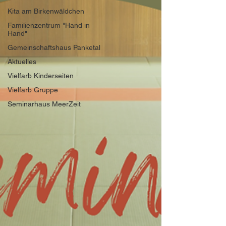
Kita am Birkenwäldchen
Familienzentrum "Hand in
Hand"
Gemeinschaftshaus Panketal
Aktuelles
Vielfarb Kinderseiten
Vielfarb Gruppe
Seminarhaus MeerZeit