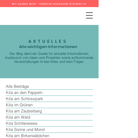
Wir suchen dich! - staatlich anerkannte Erzieher*in
AKTUELLES
Alle wichtigen Informationen
Der Blog dient als Quelle für aktuelle Informationen,
Austausch von Ideen und Projekten sowie aufkommende
Veranstaltungen in den Kitas und dem Träger.
Alle Beiträge
Kita an den Pappeln
Kita am Schlosspark
Kita im Grünen
Kita am Zauberberg
Kita am Wald
Kita Schillerwiese
Kita Sonne und Mond
Kita am Birkenwäldchen