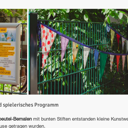
d spielerisches Programm
beutel-Bemalen
 mit bunten Stiften entstanden kleine Kunstwe
use getragen wurden.