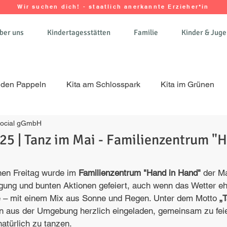
Wir suchen dich! - staatlich anerkannte Erzieher*in
ber uns
Kindertagesstätten
Familie
Kinder & Juge
n den Pappeln
Kita am Schlosspark
Kita im Grünen
 Social gGmbH
Kita am Wald
Kita Schillerwiese
Kita Sonne un
25 | Tanz im Mai - Familienzentrum "H
chen
Familienzentrum "Hand in Hand"
Gemeinschafts
en Freitag wurde im 
Familienzentrum "Hand in Hand"
 der Ma
ung und bunten Aktionen gefeiert, auch wenn das Wetter eh
te – mit einem Mix aus Sonne und Regen. Unter dem Motto 
„
arb Kinderseiten
Vielfarb Gruppe
Seminarhaus MeerZe
n aus der Umgebung herzlich eingeladen, gemeinsam zu feie
atürlich zu tanzen.