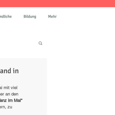
ndliche
Bildung
Mehr
d Mond
and in
haus Panketal
i mit viel 
er an den 
Tanz im Mai“
it
rn, zu 