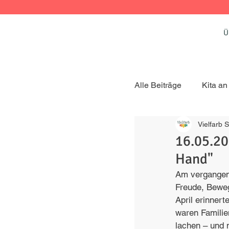
Ü
Alle Beiträge
Kita a
Vielfarb
Kita am Zauberberg
16.05.20
Hand"
Kita am Birkenwäld
Am vergangen
Freude, Beweg
April erinner
Aktuelles
Vielf
waren Familie
lachen – und n