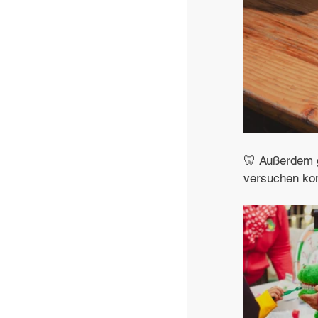
🦷 Außerdem g
versuchen ko