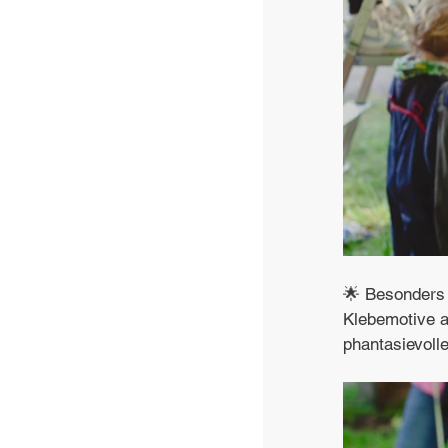
🌟 Besonders 
Klebemotive a
phantasievoll