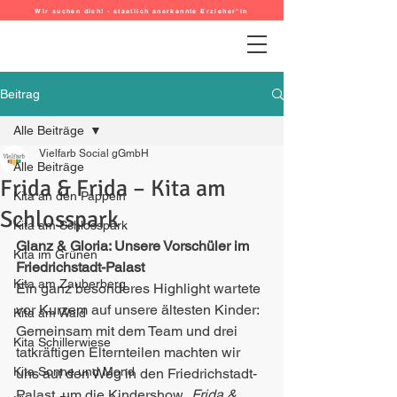
Wir suchen dich! - staatlich anerkannte Erzieher*in
Beitrag
Alle Beiträge
Vielfarb Social gGmbH
Alle Beiträge
Frida & Frida – Kita am
Kita an den Pappeln
Schlosspark
Kita am Schlosspark
Glanz & Gloria: Unsere Vorschüler im 
Kita im Grünen
Friedrichstadt-Palast
Kita am Zauberberg
Ein ganz besonderes Highlight wartete 
vor Kurzem auf unsere ältesten Kinder: 
Kita am Wald
Gemeinsam mit dem Team und drei 
Kita Schillerwiese
tatkräftigen Elternteilen machten wir 
Kita Sonne und Mond
uns auf den Weg in den Friedrichstadt-
Palast, um die Kindershow „
Frida & 