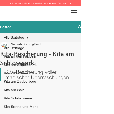
Wir suchen dich! - staatlich anerkannte Erzieher*in
Beitrag
Alle Beiträge
Vielfarb Social gGmbH
Alle Beiträge
Kita-Bescherung - Kita am
Kita an den Pappeln
Schlosspark
Kita am Schlosspark
Kita-Bescherung voller 
Kita im Grünen
magischer Überraschungen
Kita am Zauberberg
Kita am Wald
Kita Schillerwiese
Kita Sonne und Mond